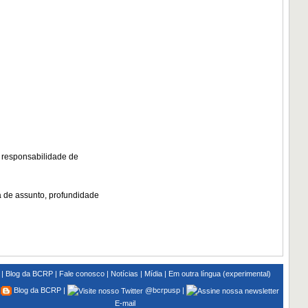
r responsabilidade de
 de assunto, profundidade
|
Blog da BCRP
|
Fale conosco
|
Notícias
|
Mídia
|
Em outra língua (experimental)
:
Blog da BCRP
|
@bcrpusp
|
E-mail