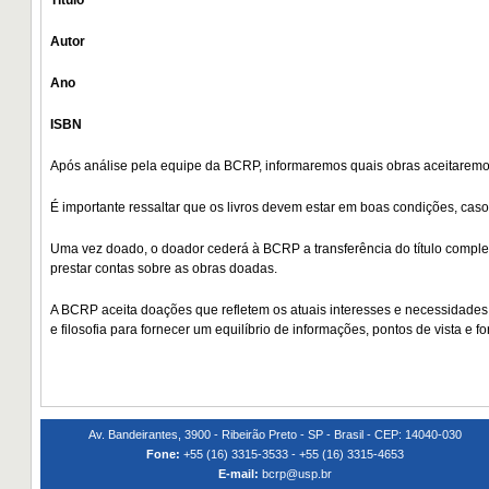
Título
Autor
Ano
ISBN
Após análise pela equipe da BCRP, informaremos quais obras aceitarem
É importante ressaltar que os livros devem estar em boas condições, caso
Uma vez doado, o doador cederá à BCRP a transferência do título complet
prestar contas sobre as obras doadas.
A BCRP aceita doações que refletem os atuais interesses e necessidade
e filosofia para fornecer um equilíbrio de informações, pontos de vista e 
Av. Bandeirantes, 3900 - Ribeirão Preto - SP - Brasil - CEP: 14040-030
Fone:
+55 (16) 3315-3533 - +55 (16) 3315-4653
E-mail:
bcrp@usp.br