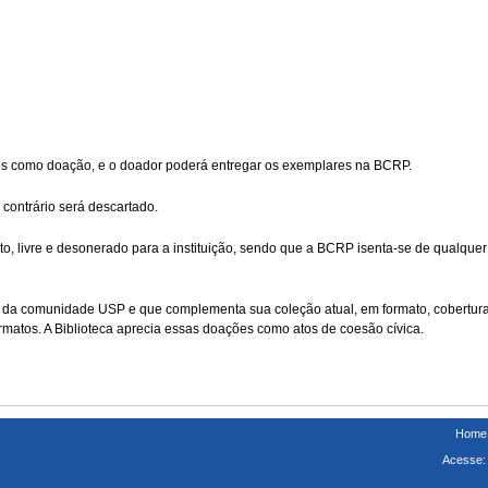
os como doação, e o doador poderá entregar os exemplares na BCRP.
 contrário será descartado.
o, livre e desonerado para a instituição, sendo que a BCRP isenta-se de qualque
s da comunidade USP e que complementa sua coleção atual, em formato, cobertura
formatos. A Biblioteca aprecia essas doações como atos de coesão cívica.
Home
Acesse