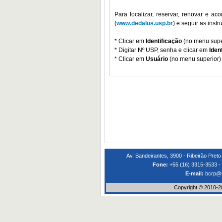
Para localizar, reservar, renovar e
(
www.dedalus.usp.br
) e seguir as inst
* Clicar em
Identificação
(no menu supe
* Digitar Nº USP, senha e clicar em
Iden
* Clicar em
Usuário
(no menu superior) 
Av. Bandeirantes, 3900 - Ribeirão Preto
Fone:
+55 (16) 3315-3533 -
E-mail:
bcrp@u
Copyright © 2010-2