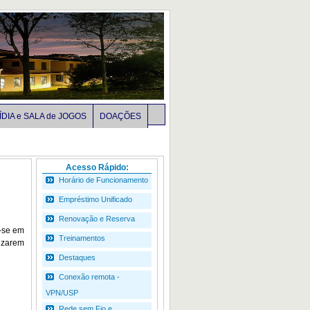
DIA e SALA de JOGOS
DOAÇÕES
Acesso Rápido:
Horário de Funcionamento
Empréstimo Unificado
Renovação e Reserva
u-se em
Treinamentos
lizarem
Destaques
Conexão remota -
VPN/USP
Rede sem Fio e