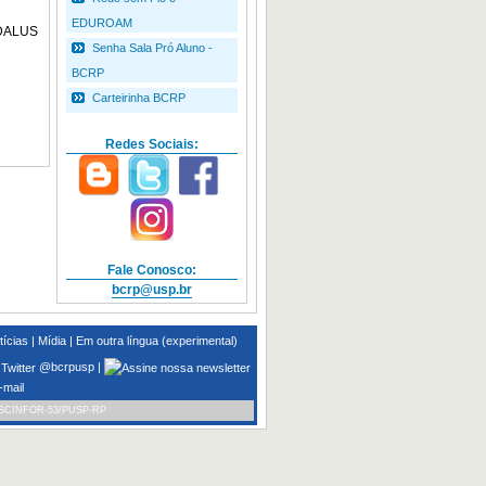
EDUROAM
EDALUS
Senha Sala Pró Aluno -
BCRP
Carteirinha BCRP
Redes Sociais:
Fale Conosco:
bcrp@usp.br
tícias
|
Mídia
|
Em outra língua (experimental)
@bcrpusp
|
-mail
SCINFOR-53/PUSP-RP