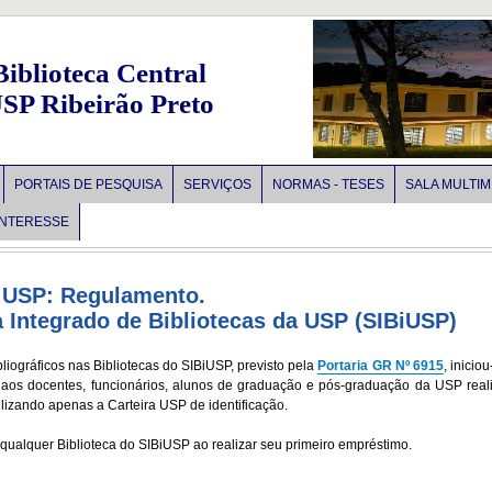
Biblioteca Central
SP Ribeirão Preto
PORTAIS DE PESQUISA
SERVIÇOS
NORMAS - TESES
SALA MULTIMÍ
INTERESSE
 USP: Regulamento.
a Integrado de Bibliotecas da USP (SIBiUSP)
liográficos nas Bibliotecas do SIBiUSP, previsto pela
Portaria GR Nº 6915
, inicio
do aos docentes, funcionários, alunos de graduação e pós-graduação da USP rea
ilizando apenas a Carteira USP de identificação.
 qualquer Biblioteca do SIBiUSP ao realizar seu primeiro empréstimo.
br/sibi