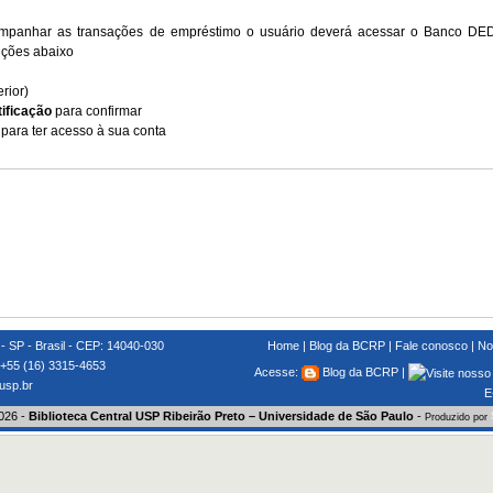
 acompanhar as transações de empréstimo o usuário deverá acessar o Banco D
ruções abaixo
rior)
tificação
para confirmar
para ter acesso à sua conta
 - SP - Brasil - CEP: 14040-030
Home
|
Blog da BCRP
|
Fale conosco
|
No
 +55 (16) 3315-4653
Acesse:
Blog da BCRP
|
sp.br
E
026 -
Biblioteca Central USP Ribeirão Preto – Universidade de São Paulo
-
Produzido por